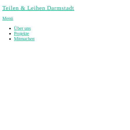
Zum
Teilen & Leihen Darmstadt
Inhalt
springen
Menü
Über uns
Projekte
Mitmachen